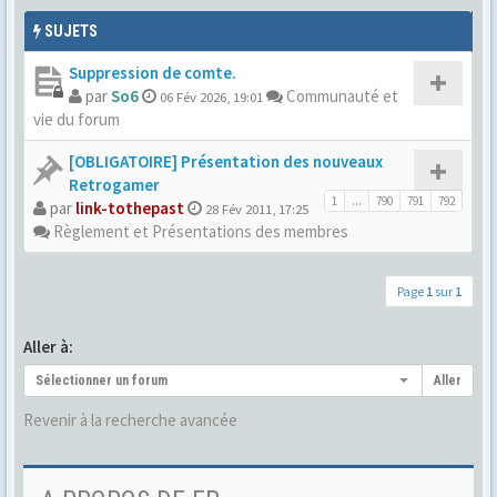
SUJETS
Suppression de comte.
par
So6
Communauté et
06 Fév 2026, 19:01
vie du forum
[OBLIGATOIRE] Présentation des nouveaux
Retrogamer
1
...
790
791
792
par
link-tothepast
28 Fév 2011, 17:25
Règlement et Présentations des membres
Page
1
sur
1
Aller à:
Sélectionner un forum
Aller
Revenir à la recherche avancée