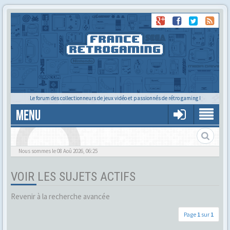
Le forum des collectionneurs de jeux vidéo et passionnés de rétro gaming !
MENU
Alors tu trouves ?
Nous sommes le 08 Aoû 2026, 06:25
VOIR LES SUJETS ACTIFS
Revenir à la recherche avancée
Page
1
sur
1