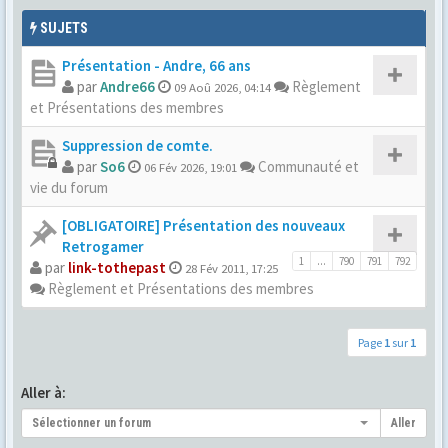
SUJETS
Présentation - Andre, 66 ans
par
Andre66
Règlement
09 Aoû 2026, 04:14
et Présentations des membres
Suppression de comte.
par
So6
Communauté et
06 Fév 2026, 19:01
vie du forum
[OBLIGATOIRE] Présentation des nouveaux
Retrogamer
1
...
790
791
792
par
link-tothepast
28 Fév 2011, 17:25
Règlement et Présentations des membres
Page
1
sur
1
Aller à:
Sélectionner un forum
Aller