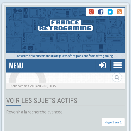
Le forum des collectionneurs de jeux vidéo et passionnés de rétro gaming !
MENU
Alors tu trouves ?
Nous sommes le 09 Aoû 2026, 08:45
VOIR LES SUJETS ACTIFS
Revenir à la recherche avancée
Page
1
sur
1