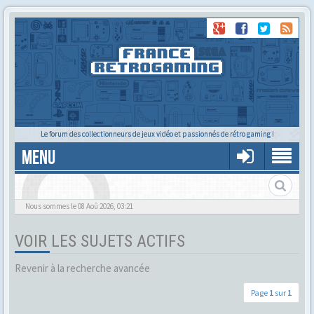
Le forum des collectionneurs de jeux vidéo et passionnés de rétro gaming !
MENU
Alors tu trouves ?
Nous sommes le 08 Aoû 2026, 03:21
VOIR LES SUJETS ACTIFS
Revenir à la recherche avancée
Page
1
sur
1