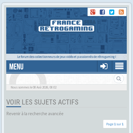
Le forum des collectionneurs de jeux vidéo et passionnés de rétro gaming !
MENU
Alors tu trouves ?
Nous sommes le 08 Aoû 2026, 08:02
VOIR LES SUJETS ACTIFS
Revenir à la recherche avancée
Page
1
sur
1