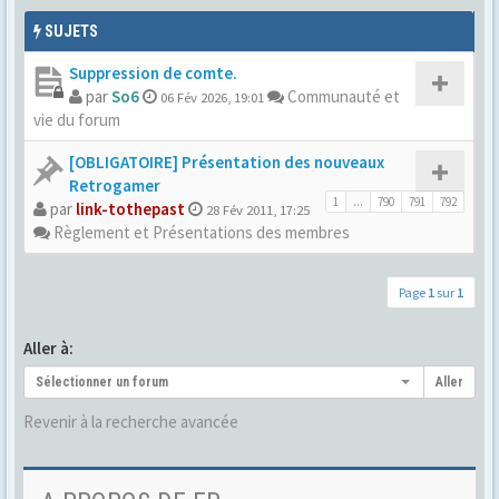
SUJETS
Suppression de comte.
par
So6
Communauté et
06 Fév 2026, 19:01
vie du forum
[OBLIGATOIRE] Présentation des nouveaux
Retrogamer
1
...
790
791
792
par
link-tothepast
28 Fév 2011, 17:25
Règlement et Présentations des membres
Page
1
sur
1
Aller à:
Sélectionner un forum
Aller
Revenir à la recherche avancée