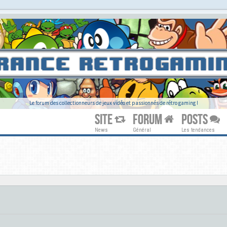
Le forum des collectionneurs de jeux vidéo et passionnés de rétro gaming !
SITE
FORUM
POSTS
News
Général
Les tendances