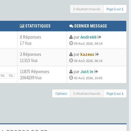
3 résultats trouvés
Page
1
sur
1
STATISTIQUES
DERNIER MESSAGE
0 Réponses
par
Andre66
17 Vus
09 Aoû 2026, 04:14
2 Réponses
par
kazeus
11315 Vus
06 Aoû 2026, 06:14
11875 Réponses
par
Just In
791
792
2364239 Vus
03 Aoû 2026, 10:05
Options
3 résultats trouvés
Page
1
sur
1