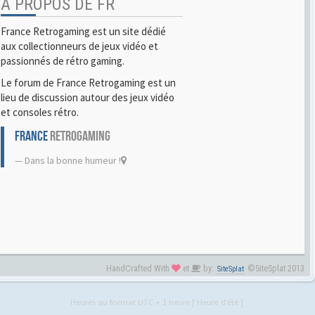
A PROPOS DE FR
France Retrogaming est un site dédié
aux collectionneurs de jeux vidéo et
passionnés de rétro gaming.
Le forum de France Retrogaming est un
lieu de discussion autour des jeux vidéo
et consoles rétro.
FRANCE
RETROGAMING
Dans la bonne humeur !
HandCrafted With
et
by:
©SiteSplat 2013
SiteSplat
Heures au format UTC + 1 heure [ Heure d’été ]