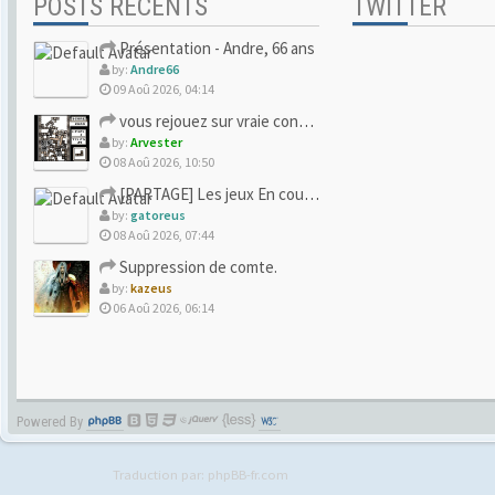
POSTS RÉCENTS
TWITTER
Présentation - Andre, 66 ans
by:
Andre66
09 Aoû 2026, 04:14
vous rejouez sur vraie console ou vous avez lâché pour l'ému
by:
Arvester
08 Aoû 2026, 10:50
[PARTAGE] Les jeux En cours/Terminés
by:
gatoreus
08 Aoû 2026, 07:44
Suppression de comte.
by:
kazeus
06 Aoû 2026, 06:14
Powered By
Traduction par:
phpBB-fr.com