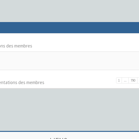
ons des membres
1
...
790
entations des membres