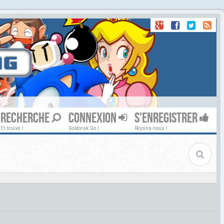
RECHERCHE
CONNEXION
S'ENREGISTRER
Et trouve !
Goldorak Go !
Rejoins-nous !