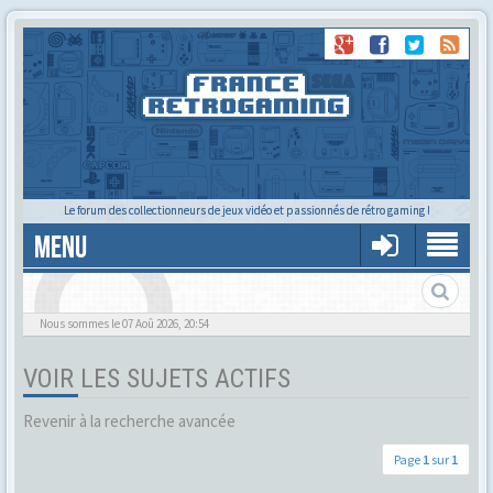
Le forum des collectionneurs de jeux vidéo et passionnés de rétro gaming !
MENU
Alors tu trouves ?
Nous sommes le 07 Aoû 2026, 20:54
VOIR LES SUJETS ACTIFS
Revenir à la recherche avancée
Page
1
sur
1