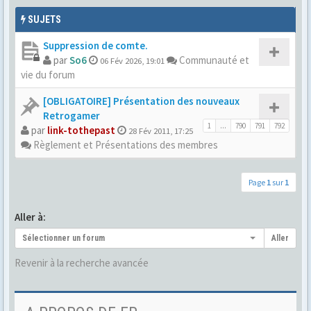
SUJETS
Suppression de comte.
par
So6
Communauté et
06 Fév 2026, 19:01
vie du forum
[OBLIGATOIRE] Présentation des nouveaux
Retrogamer
1
...
790
791
792
par
link-tothepast
28 Fév 2011, 17:25
Règlement et Présentations des membres
Page
1
sur
1
Aller à:
Sélectionner un forum
Aller
Revenir à la recherche avancée