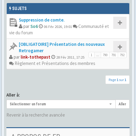
SUJETS
Suppression de comte.
par
So6
Communauté et
06 Fév 2026, 19:01
vie du forum
[OBLIGATOIRE] Présentation des nouveaux
Retrogamer
1
...
790
791
792
par
link-tothepast
28 Fév 2011, 17:25
Règlement et Présentations des membres
Page
1
sur
1
Aller à:
Sélectionner un forum
Aller
Revenir à la recherche avancée