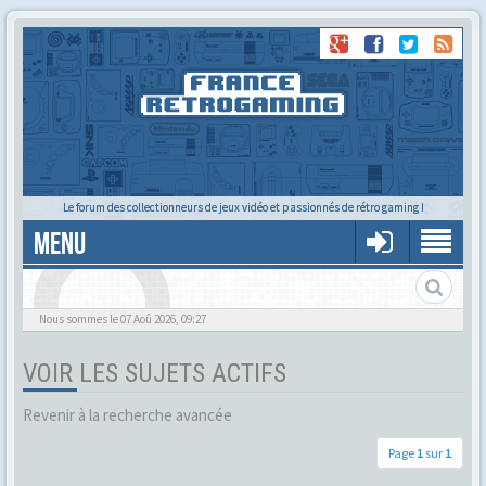
Le forum des collectionneurs de jeux vidéo et passionnés de rétro gaming !
MENU
Alors tu trouves ?
Nous sommes le 07 Aoû 2026, 09:27
VOIR LES SUJETS ACTIFS
Revenir à la recherche avancée
Page
1
sur
1