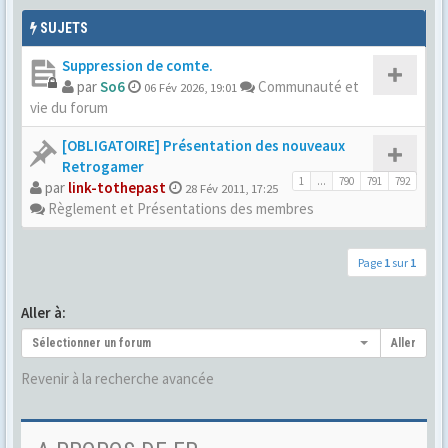
SUJETS
Suppression de comte.
par
So6
Communauté et
06 Fév 2026, 19:01
vie du forum
[OBLIGATOIRE] Présentation des nouveaux
Retrogamer
1
...
790
791
792
par
link-tothepast
28 Fév 2011, 17:25
Règlement et Présentations des membres
Page
1
sur
1
Aller à:
Sélectionner un forum
Aller
Revenir à la recherche avancée