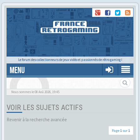
Le forum des collectionneurs de jeux vidéo et passionnés de rétro gaming !
MENU
Alors tu trouves ?
Nous sommes le 08 Aoû 2026, 19:45
VOIR LES SUJETS ACTIFS
Revenir à la recherche avancée
Page
1
sur
1