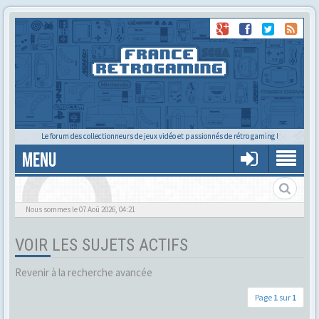
Le forum des collectionneurs de jeux vidéo et passionnés de rétro gaming !
MENU
Alors tu trouves ?
Nous sommes le 07 Aoû 2026, 04:21
VOIR LES SUJETS ACTIFS
Revenir à la recherche avancée
Page
1
sur
1