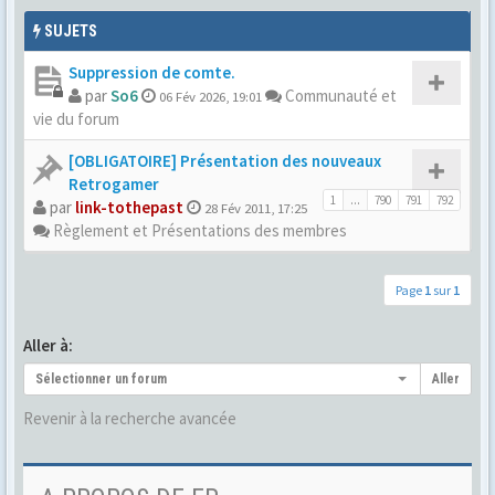
SUJETS
Suppression de comte.
par
So6
Communauté et
06 Fév 2026, 19:01
vie du forum
[OBLIGATOIRE] Présentation des nouveaux
Retrogamer
1
...
790
791
792
par
link-tothepast
28 Fév 2011, 17:25
Règlement et Présentations des membres
Page
1
sur
1
Aller à:
Sélectionner un forum
Aller
Revenir à la recherche avancée