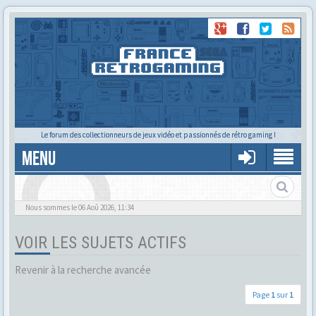
Le forum des collectionneurs de jeux vidéo et passionnés de rétro gaming !
MENU
Alors tu trouves ?
Nous sommes le 06 Aoû 2026, 11:34
VOIR LES SUJETS ACTIFS
Revenir à la recherche avancée
Page
1
sur
1