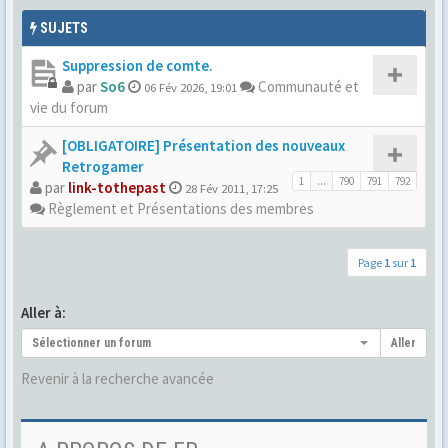
SUJETS
Suppression de comte.
par
So6
Communauté et
06 Fév 2026, 19:01
vie du forum
[OBLIGATOIRE] Présentation des nouveaux
Retrogamer
1
...
790
791
792
par
link-tothepast
28 Fév 2011, 17:25
Règlement et Présentations des membres
Page
1
sur
1
Aller à:
Sélectionner un forum
Aller
Revenir à la recherche avancée