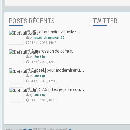
POSTS RÉCENTS
TWITTER
PS1 et mémoire visuelle : le jeu qui vous a soufflé la premi
by:
pixel_champion_55
04 Aoû 2026, 14:42
Suppression de comte.
by:
Just In
04 Aoû 2026, 12:10
Conseil] pour moderniser un site (un peu trop) rétro
by:
Just In
04 Aoû 2026, 12:06
[PARTAGE] Les jeux En cours/Terminés
by:
Just In
03 Aoû 2026, 10:19
Powered By