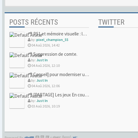
POSTS RÉCENTS
TWITTER
PS1 et mémoire visuelle : le jeu qui vous a soufflé la premi
by:
pixel_champion_55
04 Aoû 2026, 14:42
Suppression de comte.
by:
Just In
04 Aoû 2026, 12:10
Conseil] pour moderniser un site (un peu trop) rétro
by:
Just In
04 Aoû 2026, 12:06
[PARTAGE] Les jeux En cours/Terminés
by:
Just In
03 Aoû 2026, 10:19
Powered By