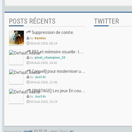
POSTS RÉCENTS
TWITTER
Suppression de comte.
by:
kazeus
06 Aoû 2026, 06:14
PS1 et mémoire visuelle : le jeu qui vous a soufflé la premi
by:
pixel_champion_55
04 Aoû 2026, 14:42
Conseil] pour moderniser un site (un peu trop) rétro
by:
Just In
04 Aoû 2026, 12:06
[PARTAGE] Les jeux En cours/Terminés
by:
Just In
03 Aoû 2026, 10:19
Powered By