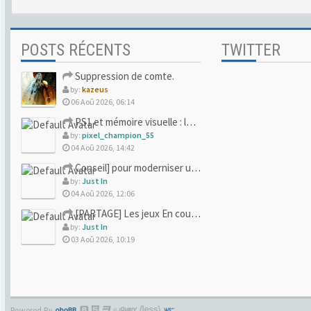
POSTS RÉCENTS
TWITTER
Suppression de comte.
by:
kazeus
06 Aoû 2026, 06:14
PS1 et mémoire visuelle : le jeu qui vous a soufflé la premi
by:
pixel_champion_55
04 Aoû 2026, 14:42
Conseil] pour moderniser un site (un peu trop) rétro
by:
Just In
04 Aoû 2026, 12:06
[PARTAGE] Les jeux En cours/Terminés
by:
Just In
03 Aoû 2026, 10:19
Powered By