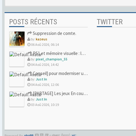
POSTS RÉCENTS
TWITTER
Suppression de comte.
by:
kazeus
06 Aoû 2026, 06:14
PS1 et mémoire visuelle : le jeu qui vous a soufflé la premi
by:
pixel_champion_55
04 Aoû 2026, 14:42
Conseil] pour moderniser un site (un peu trop) rétro
by:
Just In
04 Aoû 2026, 12:06
[PARTAGE] Les jeux En cours/Terminés
by:
Just In
03 Aoû 2026, 10:19
Powered By