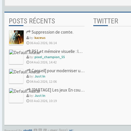
POSTS RÉCENTS
TWITTER
Suppression de comte.
by:
kazeus
06 Aoû 2026, 06:14
PS1 et mémoire visuelle : le jeu qui vous a soufflé la premi
by:
pixel_champion_55
04 Aoû 2026, 14:42
Conseil] pour moderniser un site (un peu trop) rétro
by:
Just In
04 Aoû 2026, 12:06
[PARTAGE] Les jeux En cours/Terminés
by:
Just In
03 Aoû 2026, 10:19
Powered By