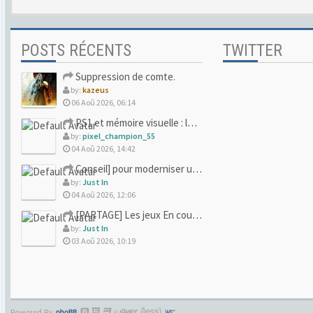
POSTS RÉCENTS
TWITTER
Suppression de comte.
by:
kazeus
06 Aoû 2026, 06:14
PS1 et mémoire visuelle : le jeu qui vous a soufflé la premi
by:
pixel_champion_55
04 Aoû 2026, 14:42
Conseil] pour moderniser un site (un peu trop) rétro
by:
Just In
04 Aoû 2026, 12:06
[PARTAGE] Les jeux En cours/Terminés
by:
Just In
03 Aoû 2026, 10:19
Powered By