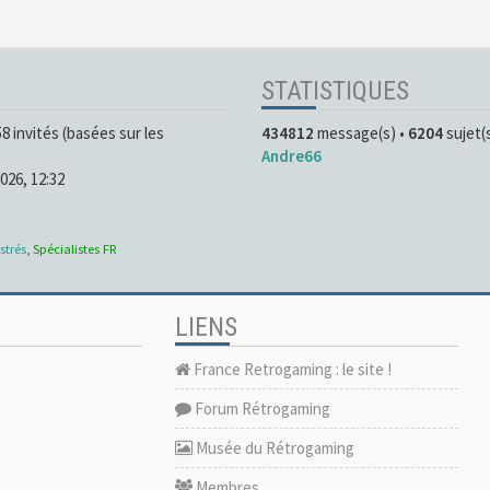
STATISTIQUES
158 invités (basées sur les
434812
message(s) •
6204
sujet(
Andre66
2026, 12:32
strés
,
Spécialistes FR
LIENS
France Retrogaming : le site !
Forum Rétrogaming
Musée du Rétrogaming
Membres