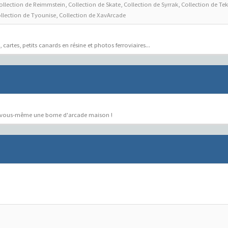
ollection de Reimmstein
,
Collection de Skate
,
Collection de Syrrak
,
Collection de Te
llection de Tyounise
,
Collection de XavArcade
cartes, petits canards en résine et photos ferroviaires...
ter vous-même une borne d'arcade maison !
.