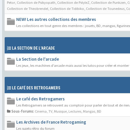
Petor
,
Collection de Psikyopath
,
Collection de PstyleZ
,
Collection de Punkzen
,
C
Collection de Theobrendel
,
Collection de Tidibiko
,
Collection de Tounedeus
,
Co
NEW! Les autres collections des membres
Les collections en tout genre des membres : jouets, BD, mangas, figurines, 
LA SECTION DE L'ARCADE
La Section de l'arcade
Les jeux, les machines d'arcade mais aussi les tutos pour créer et mon
LE CAFÉ DES RETROGAMERS
Le café des Retrogamers
Les Retrogamers se retrouvent au comptoir pour parler de tout et de rien
Sous-forums:
Cinema, TV, Musique
,
Lectures, Mangas, BD
Les Archives de France Retrogaming
Les sujets rétro du forum