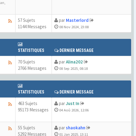
kan
,
57 Sujets
par
Masterlord
1144 Messages
08 Nov 2024, 23:08
STATISTIQUES
DERNIER MESSAGE
70 Sujets
par
Alina202
2766 Messages
08 Sep 2025, 08:18
STATISTIQUES
DERNIER MESSAGE
463 Sujets
par
Just In
95173 Messages
04 Aoû 2026, 12:06
55 Sujets
par
shaokahn
5292 Messages
01 Jan 2025, 13:11