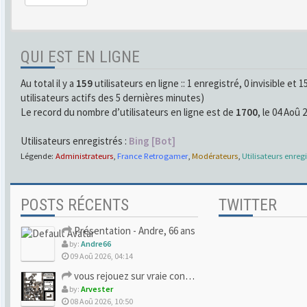
QUI EST EN LIGNE
Au total il y a
159
utilisateurs en ligne :: 1 enregistré, 0 invisible et 
utilisateurs actifs des 5 dernières minutes)
Le record du nombre d’utilisateurs en ligne est de
1700
, le 04 Aoû 
Utilisateurs enregistrés :
Bing [Bot]
Légende:
Administrateurs
,
France Retrogamer
,
Modérateurs
,
Utilisateurs enregi
POSTS RÉCENTS
TWITTER
Présentation - Andre, 66 ans
by:
Andre66
09 Aoû 2026, 04:14
vous rejouez sur vraie console ou vous avez lâché pour l'ému
by:
Arvester
08 Aoû 2026, 10:50