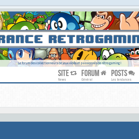
Le forum des collectionneurs de jeux vidéo et passionnés de rétro gaming !
SITE
FORUM
POSTS
News
Général
Les tendances