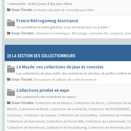
*
cartoucher : action jouer à des jeux rétros
Sous-forum:
Le forum des jeux et consoles pas rétro
France Retrogaming Assistance
Un problème d'ordre général, vous ne savez pas où poster ?
Sous-forums:
L'Assistance technique : Bricolage, consoles HS, customs
,
Gui
LA SECTION DES COLLECTIONNEURS
Le Musée: vos collections de jeux et consoles
Les collections de jeux vidéo des membres en photos, et parfois même en
Sous-forum:
Discussions et débats de collectionneurs
Collections privées en expo
Les collections des membres en expo !
Sous-forums:
Collection de Acerbatus
,
Collection de Aivon
,
Collection de A
Billy95
,
Collection de Bouli
,
Collection de corben29
,
Collection de D3vILWiNNiE
,
Gr1cheux
,
Collection de Gunpei
,
Collection de Guryushika
,
Collection de Ivanka
Collection de Kementari
,
Collection de Korut-666
,
Collection de Ledenezvert
,
Co
Collection de Nevertrust
,
Collection de Nicolabong
,
Collection de NintendoJim