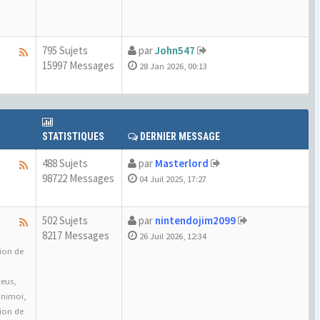
795 Sujets
par
John547
15997 Messages
28 Jan 2026, 00:13
STATISTIQUES
DERNIER MESSAGE
488 Sujets
par
Masterlord
98722 Messages
04 Juil 2025, 17:27
502 Sujets
par
nintendojim2099
8217 Messages
26 Juil 2026, 12:34
tion de
zeus
,
inimoi
,
tion de