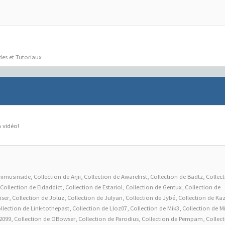
des et Tutoriaux
 vidéo!
nimusinside
,
Collection de Arjii
,
Collection de Awarefirst
,
Collection de Badtz
,
Collec
Collection de Eldaddict
,
Collection de Estariol
,
Collection de Gentux
,
Collection de
iser
,
Collection de Joluz
,
Collection de Julyan
,
Collection de Jybé
,
Collection de Ka
llection de Link-tothepast
,
Collection de Lloz07
,
Collection de Mik3
,
Collection de M
2099
,
Collection de OBowser
,
Collection de Parodius
,
Collection de Pempam
,
Collec