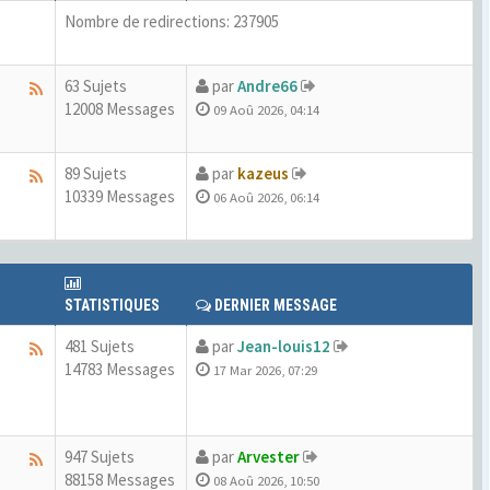
Nombre de redirections: 237905
63 Sujets
par
Andre66
12008 Messages
09 Aoû 2026, 04:14
89 Sujets
par
kazeus
10339 Messages
06 Aoû 2026, 06:14
STATISTIQUES
DERNIER MESSAGE
481 Sujets
par
Jean-louis12
14783 Messages
17 Mar 2026, 07:29
947 Sujets
par
Arvester
88158 Messages
08 Aoû 2026, 10:50