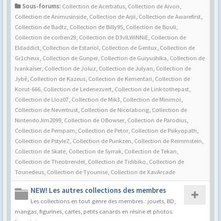
Sous-forums:
Collection de Acerbatus
,
Collection de Aivon
,
Collection de Animusinside
,
Collection de Arjii
,
Collection de Awarefirst
,
Collection de Badtz
,
Collection de Billy95
,
Collection de Bouli
,
Collection de corben29
,
Collection de D3vILWiNNiE
,
Collection de
Eldaddict
,
Collection de Estariol
,
Collection de Gentux
,
Collection de
Gr1cheux
,
Collection de Gunpei
,
Collection de Guryushika
,
Collection de
Ivankaiser
,
Collection de Joluz
,
Collection de Julyan
,
Collection de
Jybé
,
Collection de Kazeus
,
Collection de Kementari
,
Collection de
Korut-666
,
Collection de Ledenezvert
,
Collection de Link-tothepast
,
Collection de Lloz07
,
Collection de Mik3
,
Collection de Minimoi
,
Collection de Nevertrust
,
Collection de Nicolabong
,
Collection de
NintendoJim2099
,
Collection de OBowser
,
Collection de Parodius
,
Collection de Pempam
,
Collection de Petor
,
Collection de Psikyopath
,
Collection de PstyleZ
,
Collection de Punkzen
,
Collection de Reimmstein
,
Collection de Skate
,
Collection de Syrrak
,
Collection de Tekan
,
Collection de Theobrendel
,
Collection de Tidibiko
,
Collection de
Tounedeus
,
Collection de Tyounise
,
Collection de XavArcade
NEW! Les autres collections des membres
Les collections en tout genre des membres : jouets, BD,
mangas, figurines, cartes, petits canards en résine et photos