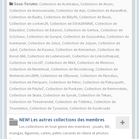
Sous-forums:
Collection de Acerbatus
,
Collection de Aivon
,
Collection de Animusinside
,
Collection de Arjii
,
Collection de Awarefirst
,
Collection de Badtz
,
Collection de Billy95
,
Collection de Bouli
,
Collection de corben29
,
Collection de D3vILWiNNiE
,
Collection de
Eldaddict
,
Collection de Estariol
,
Collection de Gentux
,
Collection de
Gr1cheux
,
Collection de Gunpei
,
Collection de Guryushika
,
Collection de
Ivankaiser
,
Collection de Joluz
,
Collection de Julyan
,
Collection de
Jybé
,
Collection de Kazeus
,
Collection de Kementari
,
Collection de
Korut-666
,
Collection de Ledenezvert
,
Collection de Link-tothepast
,
Collection de Lloz07
,
Collection de Mik3
,
Collection de Minimoi
,
Collection de Nevertrust
,
Collection de Nicolabong
,
Collection de
NintendoJim2099
,
Collection de OBowser
,
Collection de Parodius
,
Collection de Pempam
,
Collection de Petor
,
Collection de Psikyopath
,
Collection de PstyleZ
,
Collection de Punkzen
,
Collection de Reimmstein
,
Collection de Skate
,
Collection de Syrrak
,
Collection de Tekan
,
Collection de Theobrendel
,
Collection de Tidibiko
,
Collection de
Tounedeus
,
Collection de Tyounise
,
Collection de XavArcade
NEW! Les autres collections des membres
Les collections en tout genre des membres : jouets, BD,
mangas, figurines, cartes, petits canards en résine et photos