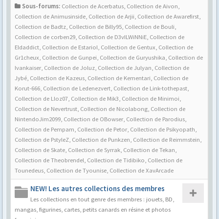
Sous-forums:
Collection de Acerbatus
,
Collection de Aivon
,
Collection de Animusinside
,
Collection de Arjii
,
Collection de Awarefirst
,
Collection de Badtz
,
Collection de Billy95
,
Collection de Bouli
,
Collection de corben29
,
Collection de D3vILWiNNiE
,
Collection de
Eldaddict
,
Collection de Estariol
,
Collection de Gentux
,
Collection de
Gr1cheux
,
Collection de Gunpei
,
Collection de Guryushika
,
Collection de
Ivankaiser
,
Collection de Joluz
,
Collection de Julyan
,
Collection de
Jybé
,
Collection de Kazeus
,
Collection de Kementari
,
Collection de
Korut-666
,
Collection de Ledenezvert
,
Collection de Link-tothepast
,
Collection de Lloz07
,
Collection de Mik3
,
Collection de Minimoi
,
Collection de Nevertrust
,
Collection de Nicolabong
,
Collection de
NintendoJim2099
,
Collection de OBowser
,
Collection de Parodius
,
Collection de Pempam
,
Collection de Petor
,
Collection de Psikyopath
,
Collection de PstyleZ
,
Collection de Punkzen
,
Collection de Reimmstein
,
Collection de Skate
,
Collection de Syrrak
,
Collection de Tekan
,
Collection de Theobrendel
,
Collection de Tidibiko
,
Collection de
Tounedeus
,
Collection de Tyounise
,
Collection de XavArcade
NEW! Les autres collections des membres
Les collections en tout genre des membres : jouets, BD,
mangas, figurines, cartes, petits canards en résine et photos