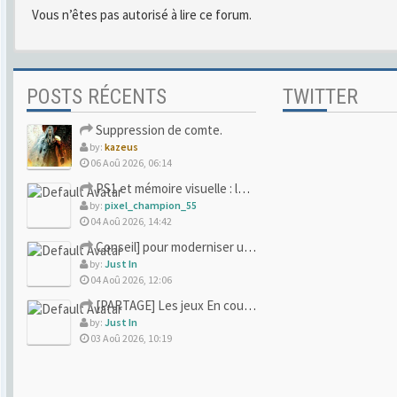
Vous n’êtes pas autorisé à lire ce forum.
POSTS RÉCENTS
TWITTER
Suppression de comte.
by:
kazeus
06 Aoû 2026, 06:14
PS1 et mémoire visuelle : le jeu qui vous a soufflé la premi
by:
pixel_champion_55
04 Aoû 2026, 14:42
Conseil] pour moderniser un site (un peu trop) rétro
by:
Just In
04 Aoû 2026, 12:06
[PARTAGE] Les jeux En cours/Terminés
by:
Just In
03 Aoû 2026, 10:19