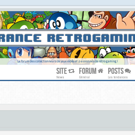
Le forum des collectionneurs de jeux vidéo et passionnés de rétro gaming !
SITE
FORUM
POSTS
News
Général
Les tendances