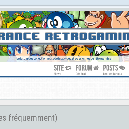
Le forum des collectionneurs de jeux vidéo et passionnés de rétro gaming !
SITE
FORUM
POSTS
News
Général
Les tendances
ées fréquemment)