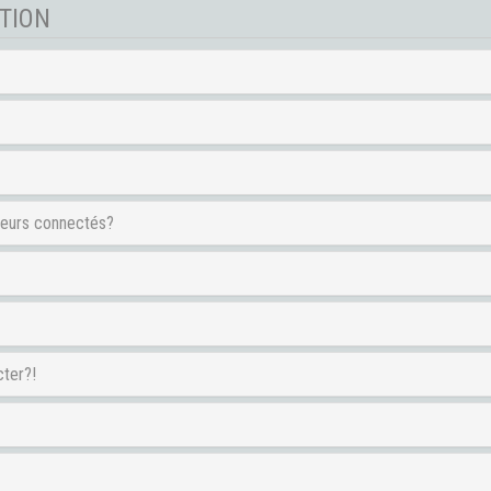
PTION
teurs connectés?
cter?!