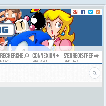
RECHERCHE
CONNEXION
S'ENREGISTRER
Et trouve !
Goldorak Go !
Rejoins-nous !