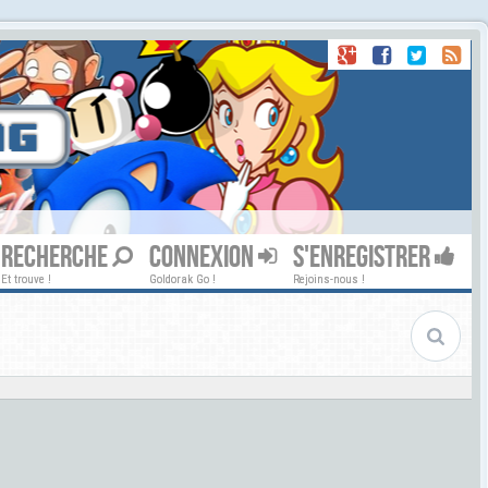
RECHERCHE
CONNEXION
S'ENREGISTRER
Et trouve !
Goldorak Go !
Rejoins-nous !