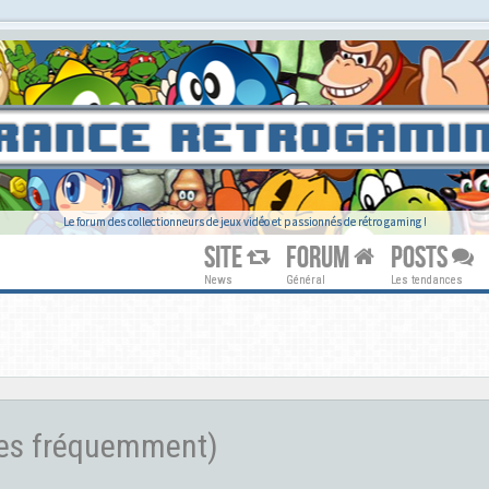
Le forum des collectionneurs de jeux vidéo et passionnés de rétro gaming !
SITE
FORUM
POSTS
News
Général
Les tendances
ées fréquemment)