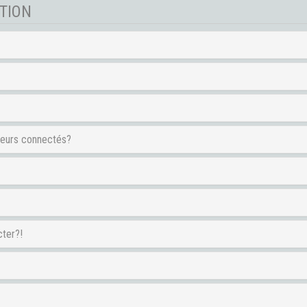
PTION
teurs connectés?
cter?!