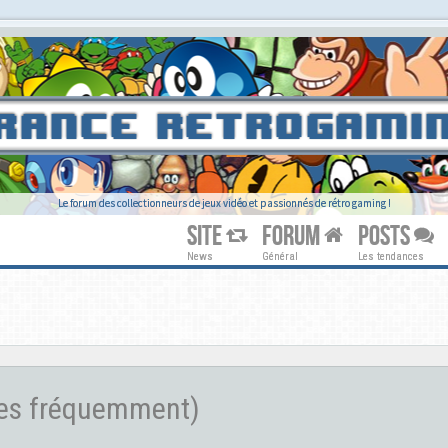
Le forum des collectionneurs de jeux vidéo et passionnés de rétro gaming !
SITE
FORUM
POSTS
News
Général
Les tendances
ées fréquemment)