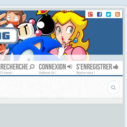
RECHERCHE
CONNEXION
S'ENREGISTRER
Et trouve !
Goldorak Go !
Rejoins-nous !