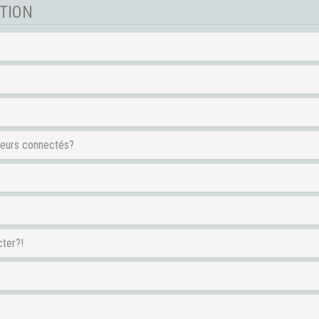
PTION
teurs connectés?
cter?!